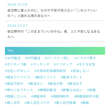
2026.07.29
仮交際に進んだのに、なぜか不安が消えない「この人でいい
の？」と揺れる夜のあなたへ
2026.07.27
仮交際中の「このままでいいのかな」夜、ふと不安になるあな
たへ
Tag
20代婚活
30代婚活
パートナー探し
ハイスペ男子
ポジティブ婚
マッチング
マリザップ
モテる女性
出会いがほしい
大阪本町結婚相談所
妥協しない
婚活アドバイス
婚活イベント
婚活サポート
婚活の悩み
婚活占い
婚活大阪
婚活女子
幸せになりたい人
戦略的婚活
素敵な出会い
結婚
結婚したい人
結婚相手
結婚相談所
結婚相談所大阪
美人百花
美人百花コラボ
美人百花掲載
親婚