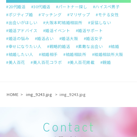
20代婚活
30代婚活
パートナー探し
ハイスペ男子
ポジティブ婚
マッチング
マリザップ
モテる女性
出会いがほしい
大阪本町結婚相談所
妥協しない
婚活アドバイス
婚活イベント
婚活サポート
婚活の悩み
婚活占い
婚活大阪
婚活女子
幸せになりたい人
戦略的婚活
素敵な出会い
結婚
結婚したい人
結婚相手
結婚相談所
結婚相談所大阪
美人百花
美人百花コラボ
美人百花掲載
親婚
HOME
>
img_9243.jpg
>
img_9243.jpg
Contact