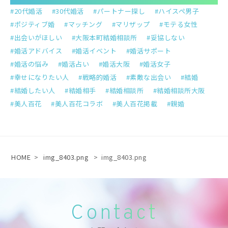
20代婚活
30代婚活
パートナー探し
ハイスペ男子
ポジティブ婚
マッチング
マリザップ
モテる女性
出会いがほしい
大阪本町結婚相談所
妥協しない
婚活アドバイス
婚活イベント
婚活サポート
婚活の悩み
婚活占い
婚活大阪
婚活女子
幸せになりたい人
戦略的婚活
素敵な出会い
結婚
結婚したい人
結婚相手
結婚相談所
結婚相談所大阪
美人百花
美人百花コラボ
美人百花掲載
親婚
HOME
>
img_8403.png
>
img_8403.png
Contact