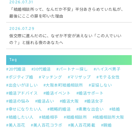
2026.07.31
「結婚相談所って、なんだか不安」半分あきらめていた私が、
最後にここの扉を叩いた理由
2026.07.29
仮交際に進んだのに、なぜか不安が消えない「この人でいい
の？」と揺れる夜のあなたへ
Tag
20代婚活
30代婚活
パートナー探し
ハイスペ男子
ポジティブ婚
マッチング
マリザップ
モテる女性
出会いがほしい
大阪本町結婚相談所
妥協しない
婚活アドバイス
婚活イベント
婚活サポート
婚活の悩み
婚活占い
婚活大阪
婚活女子
幸せになりたい人
戦略的婚活
素敵な出会い
結婚
結婚したい人
結婚相手
結婚相談所
結婚相談所大阪
美人百花
美人百花コラボ
美人百花掲載
親婚