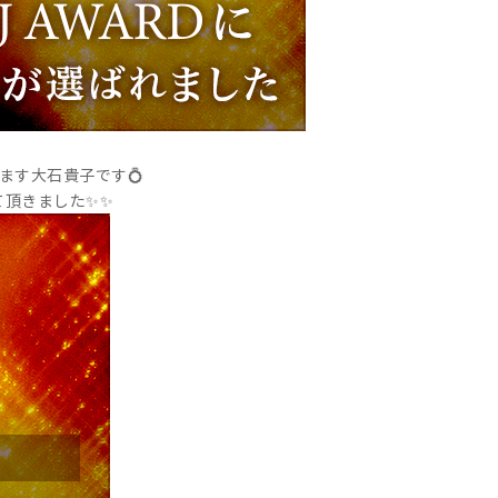
ます大石貴子です💍
て頂きました✨✨