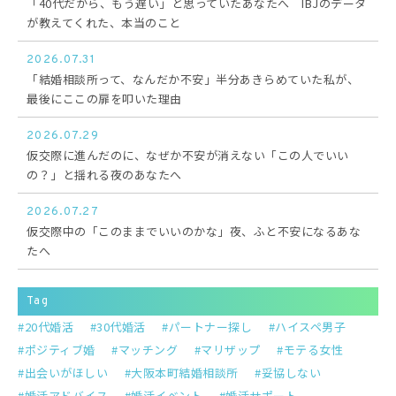
「40代だから、もう遅い」と思っていたあなたへ IBJのデータ
が教えてくれた、本当のこと
2026.07.31
「結婚相談所って、なんだか不安」半分あきらめていた私が、
最後にここの扉を叩いた理由
2026.07.29
仮交際に進んだのに、なぜか不安が消えない「この人でいい
の？」と揺れる夜のあなたへ
2026.07.27
仮交際中の「このままでいいのかな」夜、ふと不安になるあな
たへ
Tag
20代婚活
30代婚活
パートナー探し
ハイスペ男子
ポジティブ婚
マッチング
マリザップ
モテる女性
出会いがほしい
大阪本町結婚相談所
妥協しない
婚活アドバイス
婚活イベント
婚活サポート