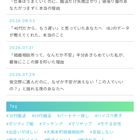
「仕事はうまくいくのに、婚活だけ失敗ばかり」頑張り屋のあ
なたがつまずく本当の理由
2026.08.03
「40代だから、もう遅い」と思っていたあなたへ IBJのデータ
が教えてくれた、本当のこと
2026.07.31
「結婚相談所って、なんだか不安」半分あきらめていた私が、
最後にここの扉を叩いた理由
2026.07.29
仮交際に進んだのに、なぜか不安が消えない「この人でいい
の？」と揺れる夜のあなたへ
Tag
20代婚活
30代婚活
パートナー探し
ハイスペ男子
ポジティブ婚
マッチング
マリザップ
モテる女性
出会いがほしい
大阪本町結婚相談所
妥協しない
婚活アドバイス
婚活イベント
婚活サポート