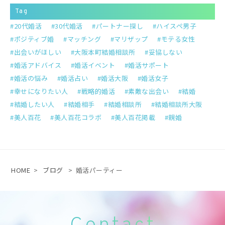
Tag
20代婚活
30代婚活
パートナー探し
ハイスペ男子
ポジティブ婚
マッチング
マリザップ
モテる女性
出会いがほしい
大阪本町結婚相談所
妥協しない
婚活アドバイス
婚活イベント
婚活サポート
婚活の悩み
婚活占い
婚活大阪
婚活女子
幸せになりたい人
戦略的婚活
素敵な出会い
結婚
結婚したい人
結婚相手
結婚相談所
結婚相談所大阪
美人百花
美人百花コラボ
美人百花掲載
親婚
HOME
>
ブログ
>
婚活パーティー