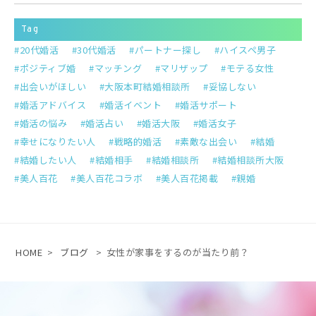
Tag
20代婚活
30代婚活
パートナー探し
ハイスペ男子
ポジティブ婚
マッチング
マリザップ
モテる女性
出会いがほしい
大阪本町結婚相談所
妥協しない
婚活アドバイス
婚活イベント
婚活サポート
婚活の悩み
婚活占い
婚活大阪
婚活女子
幸せになりたい人
戦略的婚活
素敵な出会い
結婚
結婚したい人
結婚相手
結婚相談所
結婚相談所大阪
美人百花
美人百花コラボ
美人百花掲載
親婚
HOME
>
ブログ
>
女性が家事をするのが当たり前？