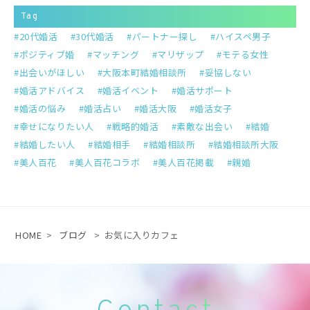
Tag
20代婚活
30代婚活
パートナー探し
ハイスペ男子
ポジティブ婚
マッチング
マリザップ
モテる女性
出会いがほしい
大阪本町結婚相談所
妥協しない
婚活アドバイス
婚活イベント
婚活サポート
婚活の悩み
婚活占い
婚活大阪
婚活女子
幸せになりたい人
戦略的婚活
素敵な出会い
結婚
結婚したい人
結婚相手
結婚相談所
結婚相談所大阪
美人百花
美人百花コラボ
美人百花掲載
親婚
HOME
>
ブログ
>
お気に入りカフェ