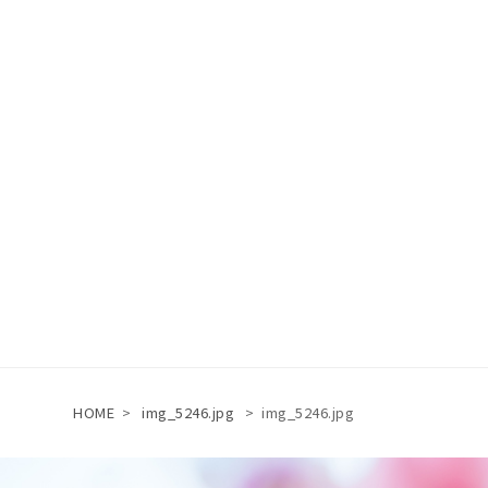
HOME
>
img_5246.jpg
>
img_5246.jpg