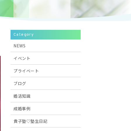
Category
NEWS
イベント
プライベート
ブログ
婚活知識
成婚事例
貴子塾♡塾生日記