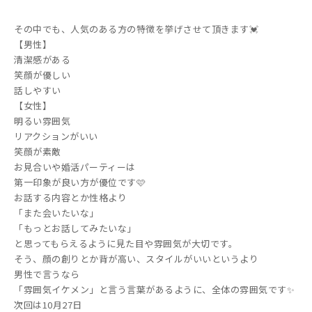
その中でも、人気のある方の特徴を挙げさせて頂きます💓
【男性】
清潔感がある
笑顔が優しい
話しやすい
【女性】
明るい雰囲気
リアクションがいい
笑顔が素敵
お見合いや婚活パーティーは
第一印象が良い方が優位です🩷
お話する内容とか性格より
「また会いたいな」
「もっとお話してみたいな」
と思ってもらえるように見た目や雰囲気が大切です。
そう、顔の創りとか背が高い、スタイルがいいというより
男性で言うなら
「雰囲気イケメン」と言う言葉があるように、全体の雰囲気です✨
次回は10月27日