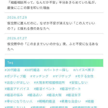
「結婚相談所って、なんだか不安」半分あきらめていた私が、
最後にここの扉を叩いた理由
2026.07.29
仮交際に進んだのに、なぜか不安が消えない「この人でいい
の？」と揺れる夜のあなたへ
2026.07.27
仮交際中の「このままでいいのかな」夜、ふと不安になるあな
たへ
Tag
20代婚活
30代婚活
パートナー探し
ハイスペ男子
ポジティブ婚
マッチング
マリザップ
モテる女性
出会いがほしい
大阪本町結婚相談所
妥協しない
婚活アドバイス
婚活イベント
婚活サポート
婚活の悩み
婚活占い
婚活大阪
婚活女子
幸せになりたい人
戦略的婚活
素敵な出会い
結婚
結婚したい人
結婚相手
結婚相談所
結婚相談所大阪