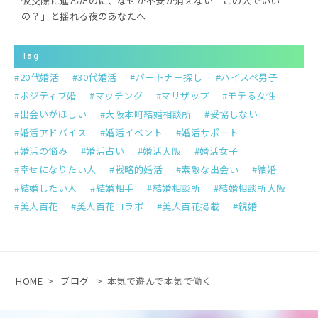
仮交際に進んだのに、なぜか不安が消えない「この人でいい
の？」と揺れる夜のあなたへ
Tag
20代婚活
30代婚活
パートナー探し
ハイスペ男子
ポジティブ婚
マッチング
マリザップ
モテる女性
出会いがほしい
大阪本町結婚相談所
妥協しない
婚活アドバイス
婚活イベント
婚活サポート
婚活の悩み
婚活占い
婚活大阪
婚活女子
幸せになりたい人
戦略的婚活
素敵な出会い
結婚
結婚したい人
結婚相手
結婚相談所
結婚相談所大阪
美人百花
美人百花コラボ
美人百花掲載
親婚
HOME
>
ブログ
>
本気で遊んで本気で働く