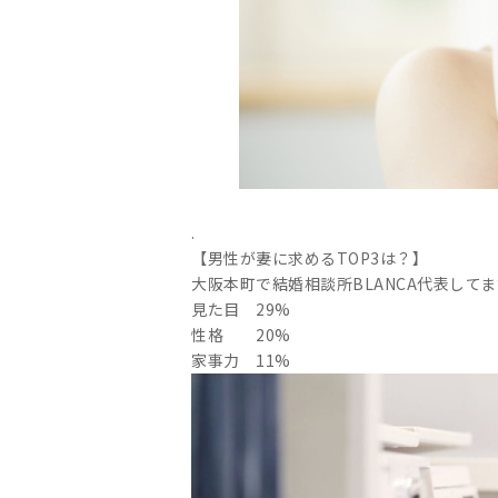
.
【男性が妻に求めるTOP3は？】
大阪本町で結婚相談所BLANCA代表してま
見た目 29%
性格 20%
家事力 11%