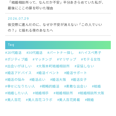
「結婚相談所って、なんだか不安」半分あきらめていた私が、
最後にここの扉を叩いた理由
2026.07.29
仮交際に進んだのに、なぜか不安が消えない「この人でいい
の？」と揺れる夜のあなたへ
Tag
20代婚活
30代婚活
パートナー探し
ハイスペ男子
ポジティブ婚
マッチング
マリザップ
モテる女性
出会いがほしい
大阪本町結婚相談所
妥協しない
婚活アドバイス
婚活イベント
婚活サポート
婚活の悩み
婚活占い
婚活大阪
婚活女子
幸せになりたい人
戦略的婚活
素敵な出会い
結婚
結婚したい人
結婚相手
結婚相談所
結婚相談所大阪
美人百花
美人百花コラボ
美人百花掲載
親婚