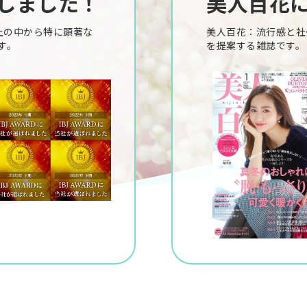
受賞しました！
美人百花
社以上の中から特に顕著な
美人百花：流行感と社
す。
を提案する雑誌です。