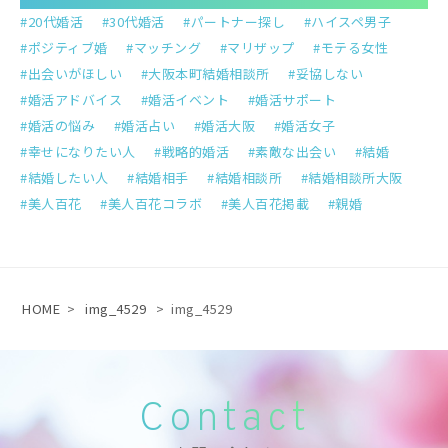
20代婚活
30代婚活
パートナー探し
ハイスペ男子
ポジティブ婚
マッチング
マリザップ
モテる女性
出会いがほしい
大阪本町結婚相談所
妥協しない
婚活アドバイス
婚活イベント
婚活サポート
婚活の悩み
婚活占い
婚活大阪
婚活女子
幸せになりたい人
戦略的婚活
素敵な出会い
結婚
結婚したい人
結婚相手
結婚相談所
結婚相談所大阪
美人百花
美人百花コラボ
美人百花掲載
親婚
HOME
>
img_4529
>
img_4529
Contact