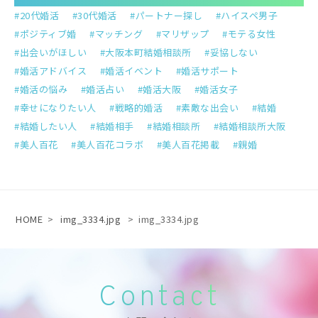
20代婚活
30代婚活
パートナー探し
ハイスペ男子
ポジティブ婚
マッチング
マリザップ
モテる女性
出会いがほしい
大阪本町結婚相談所
妥協しない
婚活アドバイス
婚活イベント
婚活サポート
婚活の悩み
婚活占い
婚活大阪
婚活女子
幸せになりたい人
戦略的婚活
素敵な出会い
結婚
結婚したい人
結婚相手
結婚相談所
結婚相談所大阪
美人百花
美人百花コラボ
美人百花掲載
親婚
HOME
>
img_3334.jpg
>
img_3334.jpg
Contact