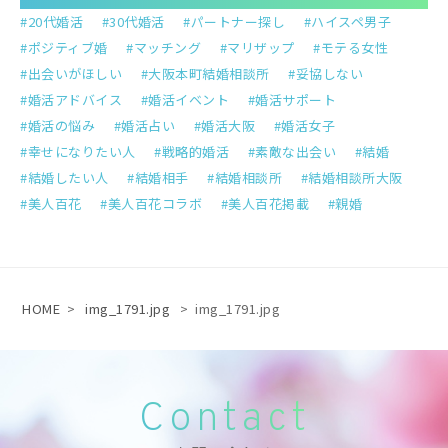
20代婚活
30代婚活
パートナー探し
ハイスペ男子
ポジティブ婚
マッチング
マリザップ
モテる女性
出会いがほしい
大阪本町結婚相談所
妥協しない
婚活アドバイス
婚活イベント
婚活サポート
婚活の悩み
婚活占い
婚活大阪
婚活女子
幸せになりたい人
戦略的婚活
素敵な出会い
結婚
結婚したい人
結婚相手
結婚相談所
結婚相談所大阪
美人百花
美人百花コラボ
美人百花掲載
親婚
HOME
>
img_1791.jpg
>
img_1791.jpg
Contact